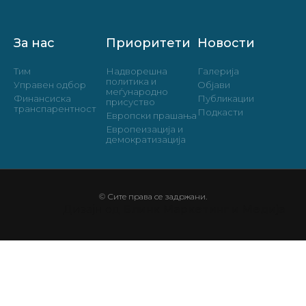
За нас
Приоритети
Новости
Тим
Надворешна
Галерија
политика и
Управен одбор
Објави
меѓународно
Финансиска
Публикации
присуство
транспарентност
Подкасти
Европски прашања
Европеизација и
демократизација
© Сите права се задржани.
Дизајн од
Блинк Маркетинг и Медија