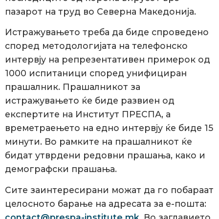
пазарот на труд во Северна Македонија.
Истражувањето треба да биде спроведено
според методологијата на телефонско
интервју на репрезентативен примерок од
1000 испитаници според унифициран
прашалник. Прашалникот за
истражувањето ќе биде развиен од
експертите на Институт ПРЕСПА, а
времетраењето на едно интервју ќе биде 15
минути. Во рамките на прашалникот ќе
бидат утврдени редовни прашања, како и
демографски прашања.
Сите заинтересирани можат да го побараат
целосното барање на адресата за е-пошта:
contact@prespa-institute.mk
. Во заглавието