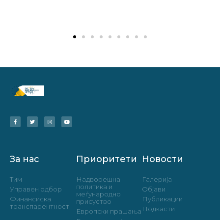
За нас
Приоритети
Новости
Тим
Надворешна
Галерија
политика и
Управен одбор
Објави
меѓународно
Финансиска
Публикации
присуство
транспарентност
Подкасти
Европски прашања