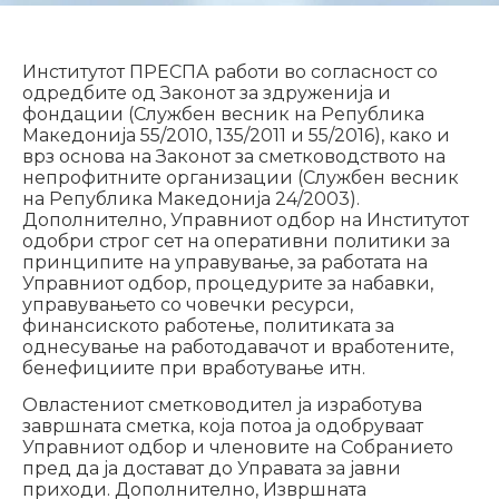
Институтот ПРЕСПА работи во согласност со
одредбите од Законот за здруженија и
фондации (Службен весник на Република
Македонија 55/2010, 135/2011 и 55/2016), како и
врз основа на Законот за сметководството на
непрофитните организации (Службен весник
на Република Македонија 24/2003).
Дополнително, Управниот одбор на Институтот
одобри строг сет на оперативни политики за
принципите на управување, за работата на
Управниот одбор, процедурите за набавки,
управувањето со човечки ресурси,
финансиското работење, политиката за
однесување на работодавачот и вработените,
бенефициите при вработување итн.
Овластениот сметководител ја изработува
завршната сметка, која потоа ја одобруваат
Управниот одбор и членовите на Собранието
пред да ја достават до Управата за јавни
приходи. Дополнително, Извршната