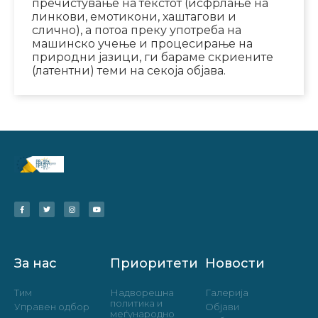
пречистување на текстот (исфрлање на
линкови, емотикони, хаштагови и
слично), а потоа преку употреба на
машинско учење и процесирање на
природни јазици, ги бараме скриените
(латентни) теми на секоја објава.
За нас
Приоритети
Новости
Тим
Надворешна
Галерија
политика и
Управен одбор
Објави
меѓународно