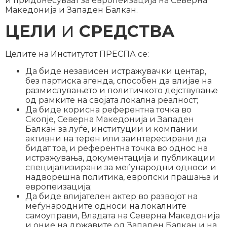
и придонесуваат за европеизација на Северна
Македонија и Западен Балкан.
ЦЕЛИ
И
СРЕДСТВА
Целите на Институтот ПРЕСПА се:
Да биде независен истражувачки центар,
без партиска агенда, способен да влијае на
размислувањето и политичкото дејствување
од рамките на својата локална реалност;
Да биде корисна референтна точка во
Скопје, Северна Македонија и Западен
Балкан за луѓе, институции и компании
активни на терен или заинтересирани да
бидат тоа, и референтна точка во однос на
истражувања, документација и публикации
специјализирани за меѓународни односи и
надворешна политика, европски прашања и
европеизација;
Да биде влијателен актер во развојот на
меѓународните односи на локалните
самоуправи, Владата на Северна Македонија
и оние на државите од Западен Балкан и на