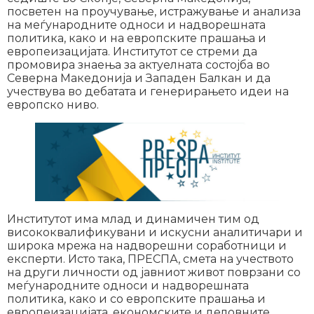
посветен на проучување, истражување и анализа
на меѓународните односи и надворешната
политика, како и на европските прашања и
европеизацијата. Институтот се стреми да
промовира знаења за актуелната состојба во
Северна Македонија и Западен Балкан и да
учествува во дебатата и генерирањето идеи на
европско ниво.
Институтот има млад и динамичен тим од
висококвалификувани и искусни аналитичари и
широка мрежа на надворешни соработници и
експерти. Исто така, ПРЕСПА, смета на учеството
на други личности од јавниот живот поврзани со
меѓународните односи и надворешната
политика, како и со европските прашања и
европеизацијата, економските и деловните