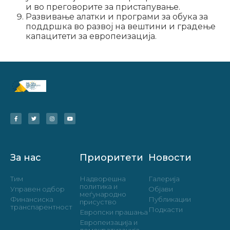
и во преговорите за пристапување.
Развивање алатки и програми за обука за
поддршка во развој на вештини и градење
капацитети за европеизација.
За нас
Приоритети
Новости
Тим
Надворешна
Галерија
политика и
Управен одбор
Објави
меѓународно
Финансиска
Публикации
присуство
транспарентност
Подкасти
Европски прашања
Европеизација и
демократизација