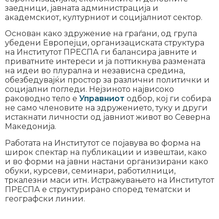
заедници, јавната администрација и
академскиот, културниот и социјалниот сектор.
Основан како здружение на граѓани, од група
убедени Европејци, организациската структура
на Институтот ПРЕСПА ги балансира јавните и
приватните интереси и ја поттикнува размената
на идеи во плурална и независна средина,
обезбедувајќи простор за различни политички и
социјални погледи. Нејзиното највисоко
раководно тело е
Управниот
одбор, кој ги собира
не само членовите на здружението, туку и други
истакнати личности од јавниот живот во Северна
Македонија.
Работата на Институтот се појавува во форма на
широк спектар на публикации и извештаи, како
и во форми на јавни настани организирани како
обуки, курсеви, семинари, работилници,
тркалезни маси итн. Истражувањето на Институтот
ПРЕСПА е структурирано според тематски и
географски линии.