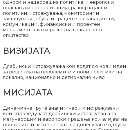
односи и надворешна политика, и европски
прашања и европеизација, развој на јавни
политики, истражувања, мониторинг и
застапување, обука и градење на капацитети,
комуникации, финансиски и проектен
менаџмент, како и развој на граѓанското
општество.
ВИЗИЈАТА
Длабински истражувања кои водат до нови идеи
за решенија на проблемите и нови политики на
локално, национално и регионално ниво.
МИСИЈАТА
Динамична група аналитичари и истражувачи
кои спроведуваат длабински истражувања за
меѓународни и европски прашања кои влијаат на
процесите и активностите на донесување одлуки