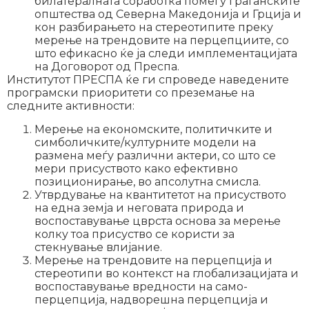
билатералната соработка помеѓу граѓанските
општества од Северна Македонија и Грција и
кон разбирањето на стереотипите преку
мерење на трендовите на перцепциите, со
што ефикасно ќе ја следи имплементацијата
на Договорот од Преспа.
Институтот ПРЕСПА ќе ги спроведе наведените
програмски приоритети со преземање на
следните активности:
Мерење на економските, политичките и
симболичките/културните модели на
размена меѓу различни актери, со што се
мери присуството како ефективно
позиционирање, во апсолутна смисла.
Утврдување на квантитетот на присуството
на една земја и неговата природа и
воспоставување цврста основа за мерење
колку тоа присуство се користи за
стекнување влијание.
Мерење на трендовите на перцепција и
стереотипи во контекст на глобализацијата и
воспоставување вредности на само-
перцепција, надворешна перцепција и