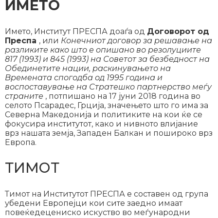
ИМЕТО
Името, Институт ПРЕСПА доаѓа од
Договорот од
Преспа
, или
Конечниот договор за решавање на
разликите како што е опишано во резолуциите
817 (1993) и 845 (1993) на Советот за безбедност на
Обединетите нации, раскинувањето на
Времената спогодба од 1995 година и
воспоставување на Стратешко партнерство меѓу
страните
, потпишано на 17 јуни 2018 година во
селото Псарадес, Грција, значењето што го има за
Северна Македонија и политиките на кои ќе се
фокусира институтот, како и нивното влијание
врз нашата земја, Западен Балкан и пошироко врз
Европа.
ТИМОТ
Тимот на Институтот ПРЕСПА е составен од група
убедени Европејци кои сите заедно имаат
повеќедецениско искуство во меѓународни