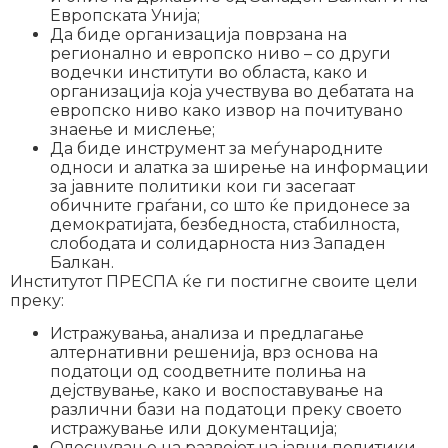
Европската Унија;
Да биде организација поврзана на
регионално и европско ниво – со други
водечки институти во областа, како и
организација која учествува во дебатата на
европско ниво како извор на почитувано
знаење и мислење;
Да биде инструмент за меѓународните
односи и алатка за ширење на информации
за јавните политики кои ги засегаат
обичните граѓани, со што ќе придонесе за
демократијата, безбедноста, стабилноста,
слободата и солидарноста низ Западен
Балкан.
Институтот ПРЕСПА ќе ги постигне своите цели
преку:
Истражувања, анализа и предлагање
алтернативни решенија, врз основа на
податоци од соодветните полиња на
дејствување, како и воспоставување на
различни бази на податоци преку своето
истражување или документација;
Олеснување на развојот на јавни политики