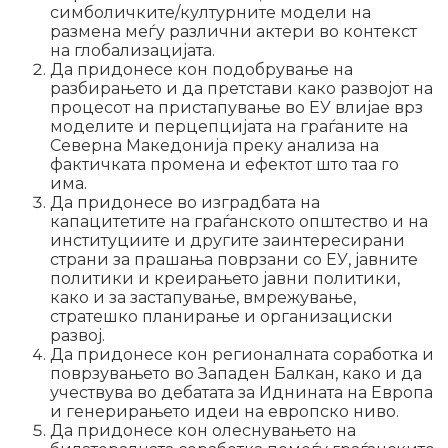
симболичките/културните модели на
размена меѓу различни актери во контекст
на глобализацијата.
Да придонесе кон подобрување на
разбирањето и да претстави како развојот на
процесот на пристапување во ЕУ влијае врз
моделите и перцепцијата на граѓаните на
Северна Македонија преку анализа на
фактичката промена и ефектот што таа го
има.
Да придонесе во изградбата на
капацитетите на граѓанското општество и на
институциите и другите заинтересирани
страни за прашања поврзани со ЕУ, јавните
политики и креирањето јавни политики,
како и за застапување, вмрежување,
стратешко планирање и организациски
развој.
Да придонесе кон регионалната соработка и
поврзувањето во Западен Балкан, како и да
учествува во дебатата за Иднината на Европа
и генерирањето идеи на европско ниво.
Да придонесе кон олеснувањето на