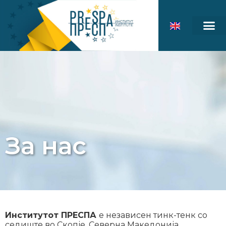
За нас
Институтот ПРЕСПА
е независен тинк-тенк со
седиште во Скопје, Северна Македонија,