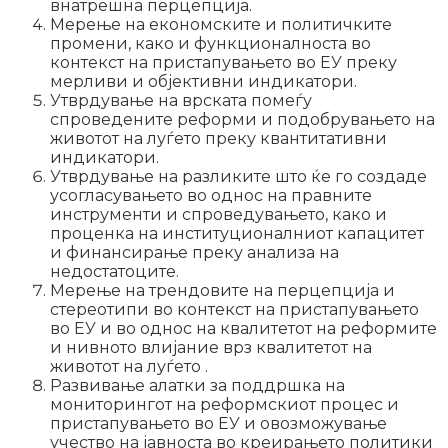
внатрешна перцепција.
Мерење на економските и политичките
промени, како и функционалноста во
контекст на пристапувањето во ЕУ преку
мерливи и објективни индикатори.
Утврдување на врската помеѓу
спроведените реформи и подобрувањето на
животот на луѓето преку квантитативни
индикатори.
Утврдување на разликите што ќе го создаде
усогласувањето во однос на правните
инструменти и спроведувањето, како и
проценка на институционалниот капацитет
и финансирање преку анализа на
недостатоците.
Мерење на трендовите на перцепција и
стереотипи во контекст на пристапувањето
во ЕУ и во однос на квалитетот на реформите
и нивното влијание врз квалитетот на
животот на луѓето .
Развивање алатки за поддршка на
мониторингот на реформскиот процес и
пристапувањето во ЕУ и овозможување
учество на јавноста во креирањето политики