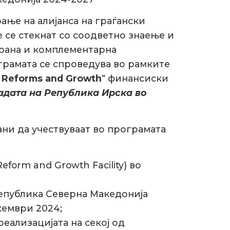
ње на алијанса на граѓански
 се стекнат со соодветно знаење и
ирана и комплементарна
грамата се спроведува во рамките
or Reforms and Growth
“ финансиски
дата на Република Ирска во
ани да учествуваат во програмата
form and Growth Facility) во
Република Северна Македонија
кември 2024;
еализацијата на секој од