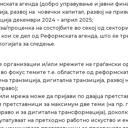
ската агенда (добро управување и јавни фина
ја, развој на човечки капитал, развој на при
ција декември 2024 – април 2025;
а/проценка на состојбите во секој од сектори
ои се дел од Реформската агенда, што ќе тр
огијата за следење.
е организации и/или мрежите на граѓански 
во фокус темите т.е. областите од реформска
ена транзиција, дигитална транзиција, развој 
право);
 или мрежа може да пријави по двајца претста
претставници за максимум две теми (на пр. п
 право и за дигитална трансформација), доко
упатуваат на претходно работно искуство и ек