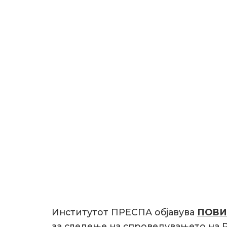
Институтот ПРЕСПА објавува
ПОВ
за следење на спроведувањето на 