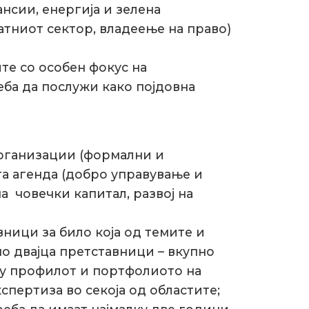
нсии, енергија и зелена
ватниот сектор, владеење на право)
те со особен фокус на
еба да послужи како појдовна
организации (формални и
та агенда (добро управување и
на човечки капитал, развој на
вници за било која од темите и
о двајца претставници – вкупно
лку профилот и портфолиото на
спертиза во секоја од областите;