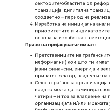
секторите/областите од реформ
транзиција, дигитална транзици
соодветно – период на реализа
Изработка на иницијална анализ
приоритетите и индикаторите к
основа за изработка на методол
Право на пријавување имаат:
Претставниците на граѓанскит
неформални) кои што ги имаат 
јавни финансии, енергија и зел
приватен сектор, владеење на 
Секоја граѓанска организација
воедно може да номинира свои 
четири – и тоа за владеење на
организацијата и/или мрежата 