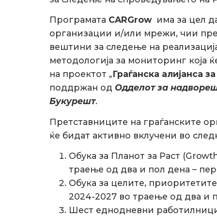
Програмата
CARGrow
има за цел д
организации и/или мрежи, чии пре
вештини за следење на реализациј
методологија за мониторинг која ќ
на проектот „
Граѓанска алијанса з
поддржан од
Одделот за надвореш
Букурешт
.
Претставниците на граѓанските орг
ќе бидат активно вклучени во след
Обука за Планот за Раст (Growt
траење од два и пол дена – пе
Обука за целите, приоритетит
2024-2027 во траење од два и 
Шест еднодневни работилници з