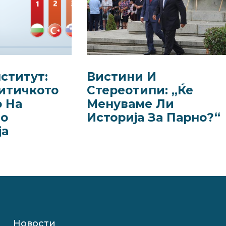
ститут:
Вистини И
итичкото
Стерeотипи: „Ќе
 На
Менуваме Ли
Во
Историја За Парно?“
ја
Новости