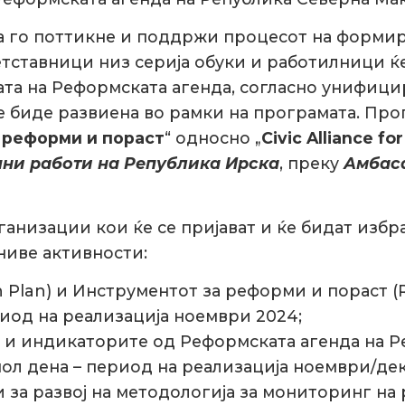
а го поттикне и поддржи процесот на формира
тставници низ серија обуки и работилници ќе
ата на Реформската агенда, согласно унифиц
е биде развиена во рамки на програмата. Про
а реформи и пораст
“ односно „
Civic Alliance f
ни работи на Република Ирска
, преку
Амбаса
анизации кои ќе се пријават и ќе бидат избр
ниве активности:
h Plan) и Инструментот за реформи и пораст (Re
риод на реализација ноември 2024;
е и индикаторите од Реформската агенда на 
пол дена – период на реализација ноември/де
а развој на методологија за мониторинг на р