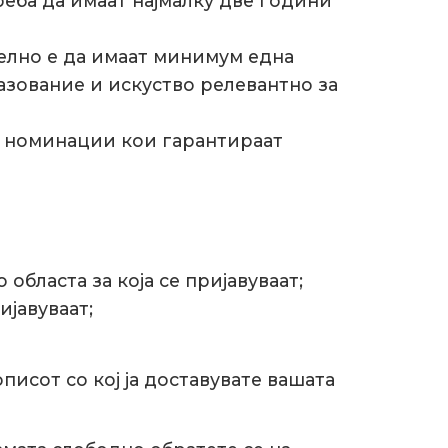
еба да имаат најмалку две години
елно е да имаат минимум една
азование и искуство релевантно за
е номинации кои гарантираат
бласта за која се пријавуваат;
ијавуваат;
писот со кој ја доставувате вашата