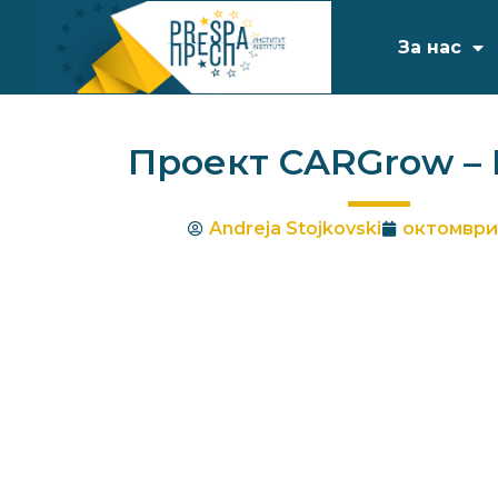
За нас
Проект CARGrow –
Andreja Stojkovski
октомври 