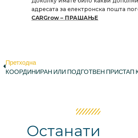
Доколку имате било какви дополни
адресата за електронска пошта пог
CARGrow – ПРАШАЊЕ
Претходна
Останати