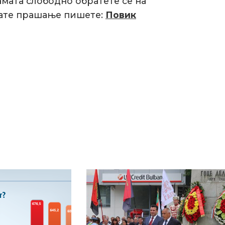
мата слободно обратете се на
увате прашање пишете:
Повик