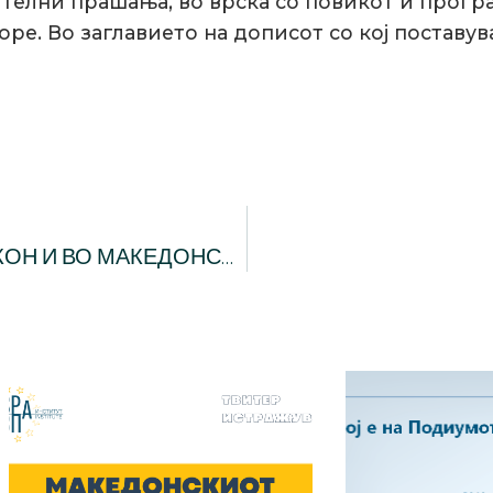
телни прашања, во врска со повикот и програ
оре. Во заглавието на дописот со кој постав
КООРДИНИРАН ИЛИ ПОДГОТВЕН ПРИСТАП КОН И ВО МАКЕДОНСКИОТ ДИГИТАЛЕН ПЕЈЗАЖ