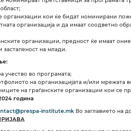
е номинираат претставници за програмата тр
област;
е организации кои ќе бидат номинирани пож
тната организација и да имаат соодветно обр
анските организации, предност ќе имаат они
и застапеност на млади.
ње:
а учество во програмата;
фолиото на организацијата и/или мрежата во о
ниците на граѓанските организации кои се пр
2024 година
ntact@prespa-institute.mk
Во заглавието на до
 ПРИЈАВА