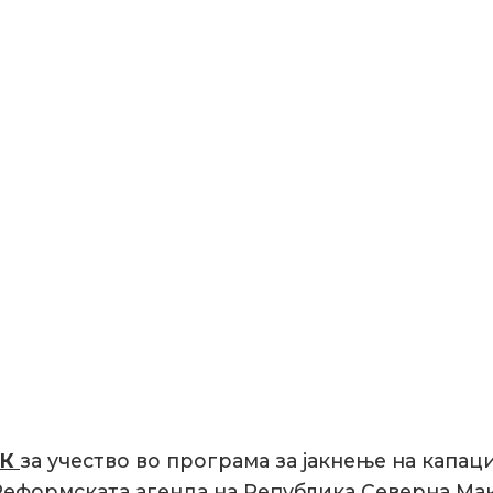
ИК
за учество во програма за јакнење на капа
Реформската агенда на Република Северна Ма