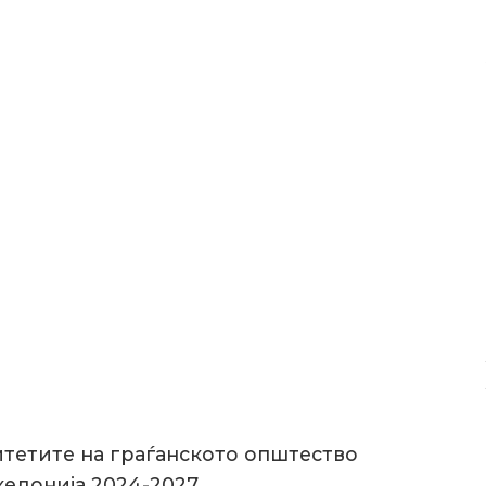
цитетите на граѓанското општество
кедонија 2024-2027