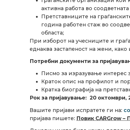
Граѓанските организации кои ќ
активна работа во соодветната 
Претставниците на граѓанскит
година работен стаж во соодве
областа;
При изборот на учесниците и граѓ
еднаква застапеност на жени, како 
Потребни документи за пријавува
Писмо за изразување интерес з
Краток опис на профилот и порт
Кратка биографија на претстав
Рок за пријавување: 20 октомври, 
Вашите пријави испратете ги на:
co
пријава пишете:
Повик CARGrow –