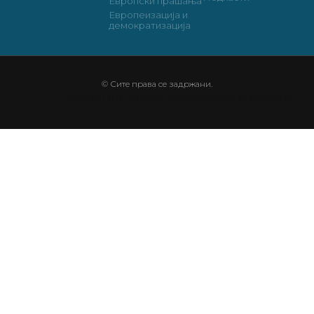
Европски прашања
Европеизација и
демократизација
© Сите права се задржани.
Дизајн од
Блинк Маркетинг и Медија