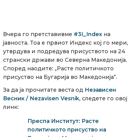
Вчера го претставивме
#3I_Index
на
јавноста. Тоа е првиот Индекс кој го мери,
утврдува и подредува присуството на 24
странски држави во Северна Македонија.
Според наодите: „Расте политичкото
присуство на Бугарија во Македонија“.
За да ја прочитате веста од
Независен
Весник / Nezavisen Vesnik
, следете го овој
линк:
Преспа Институт: Расте
политичкото присуство на