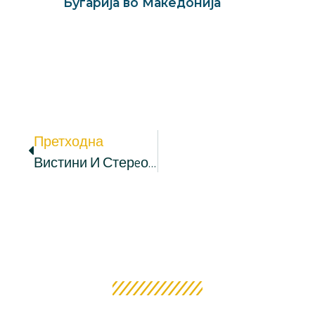
Бугарија во Македонија
Претходна
Вистини И Стерeотипи: „Ќе Менуваме Ли Историја За Парно?“