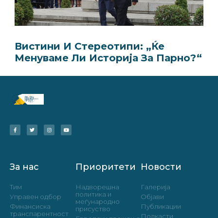
Вистини И Стерeотипи: „Ќе
Менуваме Ли Историја За Парно?“
За нас
Приоритети
Новости
Тим
Надворешна
Галерија
политика и
Управен одбор
Објави
меѓународно
Финансиска
Публикации
присуство
транспарентност
Подкасти