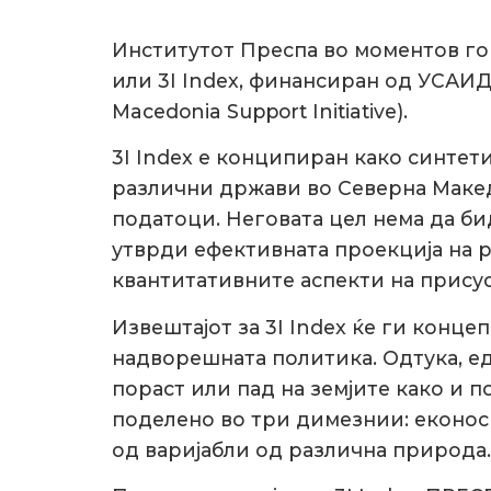
Институтот Преспа во моментов г
или 3I Index, финансиран од УСАИ
Macedonia Support Initiative).
3I Index е конципиран како синтети
различни држави во Северна Македо
податоци. Неговата цел нема да бид
утврди ефективната проекција на р
квантитативните аспекти на присус
Извештајот за 3I Index ќе ги конц
надворешната политика. Одтука, ед
пораст или пад на земјите како и 
поделено во три димезнии: еконос
од варијабли од различна природа.