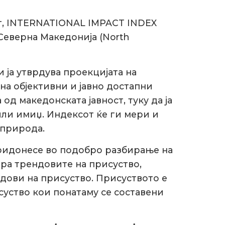
т, INTERNATIONAL IMPACT INDEX
Северна Македонија (North
 ја утврдува проекцијата на
на објективни и јавно достапни
д македонската јавност, туку да ја
или имиџ. Индексот ќе ги мери и
 природа.
 придонесе во подобро разбирање на
ра трендовите на присуство,
идови на присуство. Присуството е
уство кои понатаму се составени