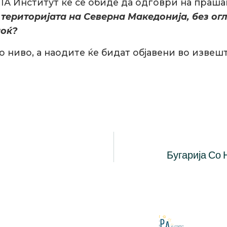
СПА Институт ќе се обиде да одговри на праш
 територијата на Северна Македонија, без ог
моќ?
 ниво, а наодите ќе бидат објавени во извешт
Бугарија Со