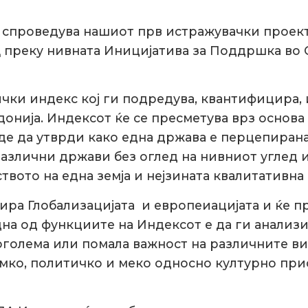
о спроведува нашиот прв истражувачки проек
Д преку нивната Иницијатива за Поддршка во 
чки индекс кој ги подредува, квантифицира, и
нија. Индексот ќе се пресметува врз основа 
е да утврди како една држава е перцепирана о
азлични држави без оглед на нивниот углед 
твото на една земја и нејзината квалитативна
епира Глобализацијата и европеиацијата и ќе
на од функциите на Индексот е да ги анализи
поголема или помала важност на различните в
мко, политичко и меко односно културно прис