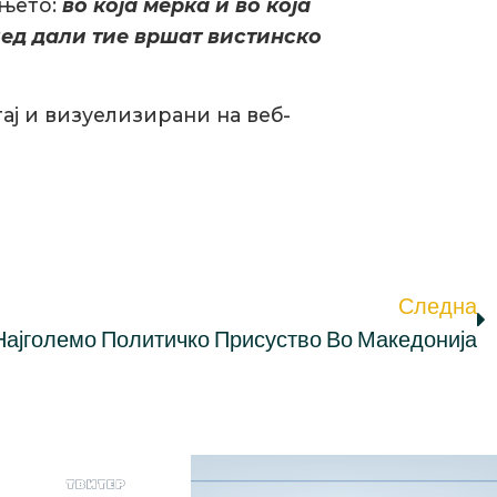
ањето:
во која мерка и во која
лед дали тие вршат вистинско
ај и визуелизирани на веб-
Следна
 Најголемо Политичко Присуство Во Македонија