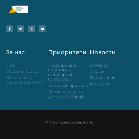
За нас
Приоритети
Новости
Тим
Надворешна
Галерија
политика и
Управен одбор
Објави
меѓународно
Финансиска
Публикации
присуство
транспарентност
Подкасти
Европски прашања
Европеизација и
демократизација
© Сите права се задржани.
Дизајн од
Блинк Маркетинг и Медија