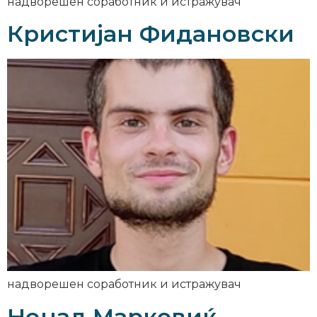
надворешен соработник и истражувач
Кристијан Фидановски
надворешен соработник и истражувач
Ненад Марковиќ