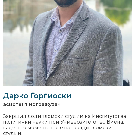
Дарко Ѓорѓиоски
асистент истражувач
Завршил додипломски студии на Институтот за
политички науки при Универзитетот во Виена,
каде што моментално е на постдипломски
студии.