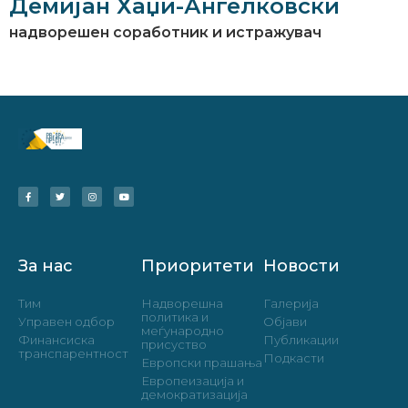
Демијан Хаџи-Ангелковски
надворешен соработник и истражувач
За нас
Приоритети
Новости
Тим
Надворешна
Галерија
политика и
Управен одбор
Објави
меѓународно
Финансиска
Публикации
присуство
транспарентност
Подкасти
Европски прашања
Европеизација и
демократизација