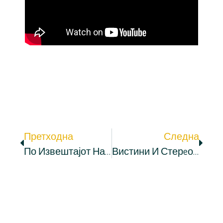
Претходна
Следна
По Извештајот На ЕК, Вархеји Во Скопје
Вистини И Стерeотипи: „Ќе Менуваме Ли Историја За Парно?“