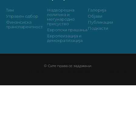
Тим
Надворешна
Галерија
политика и
Управен одбор
Објави
меѓународно
Финансиска
Публикации
присуство
транспарентност
Подкасти
Европски прашања
Европеизација и
демократизација
© Сите права се задржани.
Дизајн од
Блинк Маркетинг и Медија