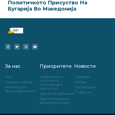
Политичкото Присуство На
Бугарија Во Македонија
За нас
Приоритети
Новости
Тим
Надворешна
Галерија
политика и
Управен одбор
Објави
меѓународно
Финансиска
Публикации
присуство
транспарентност
Подкасти
Европски прашања
Европеизација и
демократизација