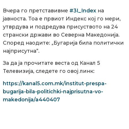
Вчера го претставивме
#3I_Index
на
јавноста. Тоа е првиот Индекс кој го мери,
утврдува и подредува присуството на 24
странски држави во Северна Македонија.
Според наодите: „Бугарија била политички
најприсутна“.
За да ја прочитате веста од Канал 5
Телевизија, следете го овој линк:
https://kanal5.com.mk/institut-prespa-
bugarija-bila-politichki-najprisutna-vo-
makedonija/a440407