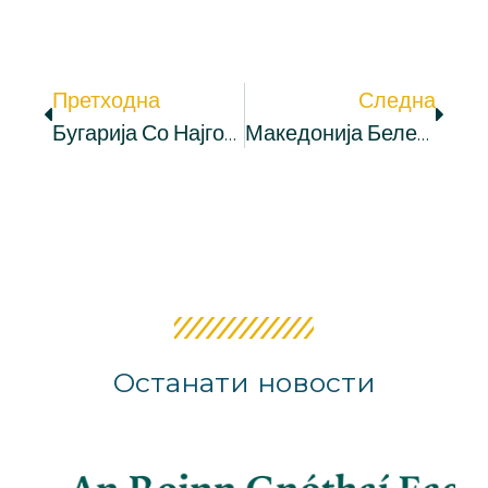
Претходна
Следна
Бугарија Со Најголемо Политичко Присуство Во Македонија
Македонија Бележи Добар Напредок, Но Реформите Мора Да Се Засилат, Ценат Експертите
Останати новости