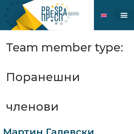
Team member type:
Поранешни
членови
Мартин Галевски