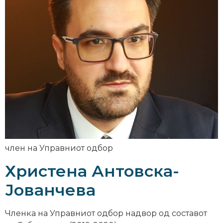
член на Управниот одбор
Христена Антовска-
Јованчева
Членка на Управниот одбор надвор од составот