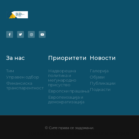
За нас
Приоритети
Новости
Тим
Надворешна
Галерија
политика и
Управен одбор
Објави
меѓународно
Финансиска
Публикации
присуство
транспарентност
Подкасти
Европски прашања
Европеизација и
демократизација
© Сите права се задржани.
Дизајн од
Блинк Маркетинг и Медија