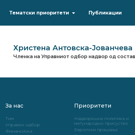
Тематски приоритети
Публикации
Христена Антовска-Јованчева
Членка на Управниот одбор надвор од состав
За нас
Приоритети
Тим
Надворешна политика и
меѓународно присуство
Управен одбор
Европски прашања
Финансиска