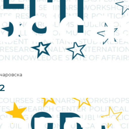
нчаровска
2