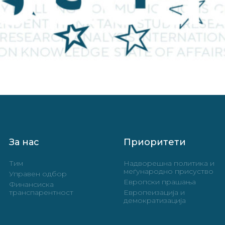
и
За нас
Приоритети
Тим
Надворешна политика и
меѓународно присуство
Управен одбор
Европски прашања
Финансиска
транспарентност
Европеизација и
демократизација