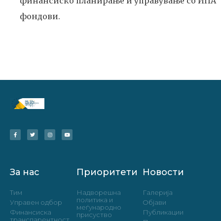
финансиско планирање и управување со ИПА
фондови.
За нас
Приоритети
Новости
Тим
Надворешна
Галерија
политика и
Управен одбор
Објави
меѓународно
Финансиска
Публикации
присуство
транспарентност