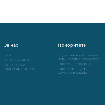
За нас
Приоритети
Тим
Надворешна политика и
меѓународно присуство
Управен одбор
Европски прашања
Финансиска
транспарентност
Европеизација и
демократизација