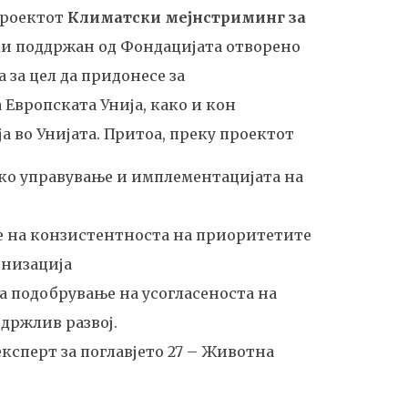
проектот
Климатски мејнстриминг за
и поддржан од Фондацијата отворено
 за цел да придонесе за
 Европската Унија, како и кон
 во Унијата. Притоа, преку проектот
ко управување и имплементацијата на
е на конзистентноста на приоритетите
онизација
а подобрување на усогласеноста на
одржлив развој.
експерт за поглавјето 27 – Животна