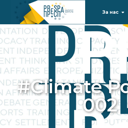
За нас
#Climate P
002