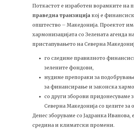
Поткастот е изработен ворамките на 
праведна транзиција
кој е финансиск
општество – Македонија. Проектот има
хармонизацијата со Зелената агенда на
пристапувањето на Северна Македонија
го следиме правилното финансис
зелените фондови,
нудиме препораки за подобрувањ
за финансирање и законска харм
со други зборови придонесуваме з
Северна Македонија со целите за 
Денес зборуваме со Јадранка Иванова, 
средина и климатски промени.