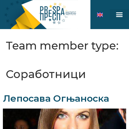
Team member type:
Соработници
Лепосава Огњаноска