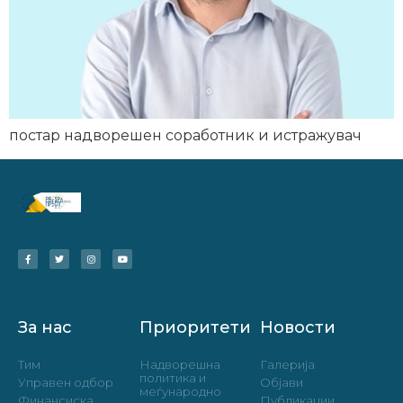
постар надворешен соработник и истражувач
За нас
Приоритети
Новости
Тим
Надворешна
Галерија
политика и
Управен одбор
Објави
меѓународно
Финансиска
Публикации