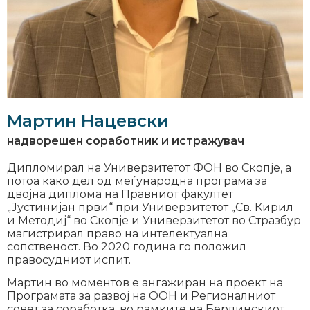
Мартин Нацевски
надворешен соработник и истражувач
Дипломирал на Универзитетот ФОН во Скопје, а
потоа како дел од меѓународна програма за
двојна диплома на Правниот факултет
„Јустинијан први“ при Универзитетот „Св. Кирил
и Методиј“ во Скопје и Универзитетот во Стразбур
магистрирал право на интелектуална
сопственост. Во 2020 година го положил
правосудниот испит.
Мартин во моментов е ангажиран на проект на
Програмата за развој на ООН и Регионалниот
совет за соработка, во рамките на Берлинскиот