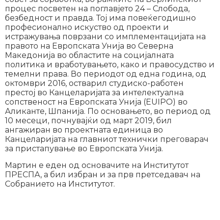
процес посветен на поглавјето 24 – Слобода,
безбедност и правда. Тој има повеќегодишно
професионално искуство од проекти и
истражувања поврзани со имплементацијата на
правото на Европската Унија во Северна
Македонија во областите на социјалната
политика и вработувањето, како и правосудство и
темелни права. Во периодот од една година, од
октомври 2016, остварил студиско-работен
престој во Канцеларијата за интелектуална
сопственост на Европската Унија (EUIPO) во
Аликанте, Шпанија. По основањето, во период од
10 месеци, почнувајќи од март 2019, бил
ангажиран во проектната единица во
Канцеларијата на главниот технички преговарач
за пристапување во Европската Унија.
Мартин е еден од основачите на Институтот
ПРЕСПА, а бил избран и за прв претседавач на
Собранието на Институтот.