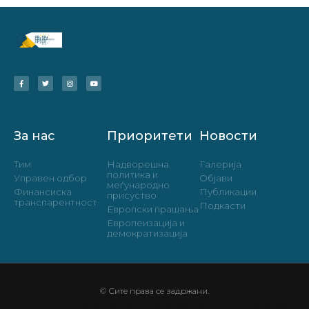
За нас
Приоритети
Новости
Тим
Надворешна
Галерија
политика и
Управен одбор
Објави
меѓународно
Финансиска
Публикации
присуство
транспарентност
Подкасти
Европски прашања
Европеизација и
демократизација
© Сите права се задржани.
Дизајн од
Блинк Маркетинг и Медија