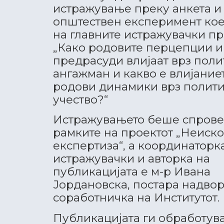
истражување преку анкета и
општествен експеримент кое
на главните истражувачки 
„Како родовите перцепции и
предрасуди влијаат врз поли
ангажман и какво е влијание
родови динамики врз полити
учество?“
Истражувањето беше спрове
рамките на проектот „Неиск
експертиза“, а координаторк
истражувачки и авторка на
публикацијата е м-р Ивана
Јордановска, постара надво
соработничка на Институтот.
Публикацијата ги обработува