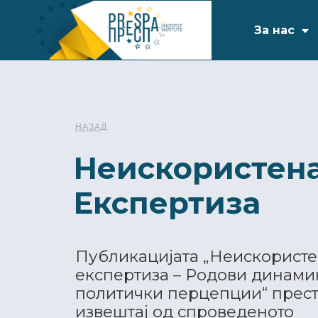
За нас
НАЗАД
Неискористен
Експертиза
Публикацијата „Неискорист
експертиза – Родови динами
политички перцепции“ прест
извештај од спроведеното