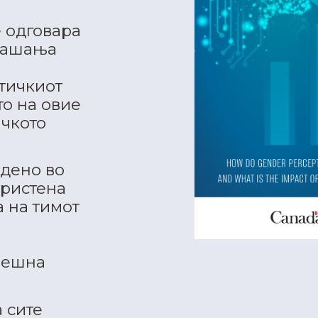
 одговара
прашања
тичкиот
то на овие
чкото
дено во
ористена
а на тимот
решна
 сите