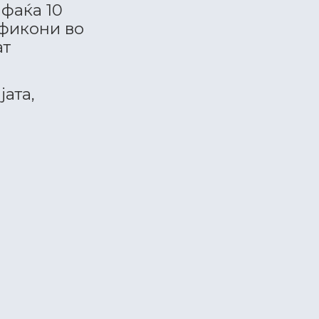
фаќа 10
фикони во
ат
јата,