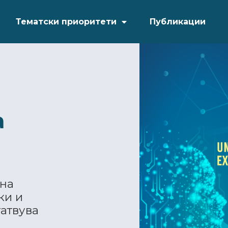
Тематски приоритети
Публикации
а
ена
ки и
атвува