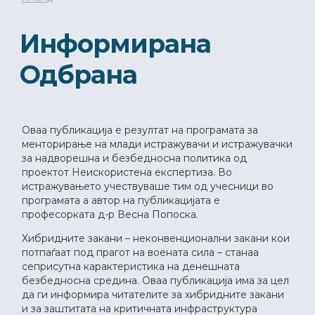
Информирана
Одбрана
Оваа публикација е резултат на програмата за
менторирање на млади истражувачи и истражувачки
за надворешна и безбедносна политика од
проектот Неискористена експертиза. Во
истражувањето учествуваше тим од учесници во
програмата а автор на публикацијата е
професорката д-р Весна Попоска.
Хибридните закани – неконвенционални закани кои
потпаѓаат под прагот на воената сила – станаа
сеприсутна карактеристика на денешната
безбедносна средина. Оваа публикација има за цел
да ги информира читателите за хибридните закани
и за заштитата на критичната инфраструктура