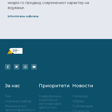
имајќи го предвид современиот карактер на
војување.
Informirana-odbrana
За нас
Приоритети
Новости
Тим
Надворешна
Галерија
политика и
Управен одбор
Објави
меѓународно
Финансиска
Публикации
присуство
транспарентност
Подкасти