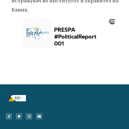
истражувач во институтот и управител на
Блинк.