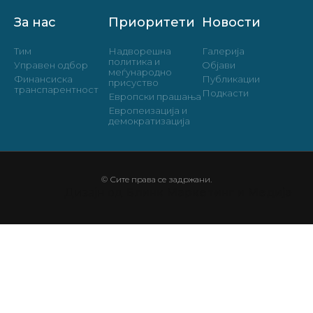
За нас
Приоритети
Новости
Тим
Надворешна
Галерија
политика и
Управен одбор
Објави
меѓународно
Финансиска
Публикации
присуство
транспарентност
Подкасти
Европски прашања
Европеизација и
демократизација
© Сите права се задржани.
Дизајн од
Блинк Маркетинг и Медија