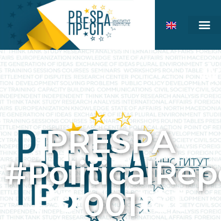
PRESPA
#PoliticalRep
001