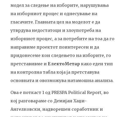
модел за следење на изборите, нарушувања
на изборниот процес и однесување на
гласачите. Главната цел на моделот е да
утврдува недостатоци и злоупотреба на
изборниот процес, а за потребите на тоа да го
направиме проектот поинтересен и да
придонесеме кон следењето на изборите, го
претставивме и
ЕлектоМетар
како еден тип
на контролна табла која ја претставува
основната и овозможува натамошна анализа.
Ова е поткаст 1 од PRESPA Political Report, во
кој разговараме со Демијан Хаџи-
Ангелковски, надворешен соработник и