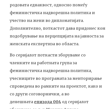
родовата еднаквост, односно помеѓу
феминистичка надворешна политика и
учество на жени во дипломатијата.
Дополнително, поткастот дава придонес кон
подобрување на перцепцијата на јавноста за
женската експертиза во областа.
Во серијалот поткасти зборуваме со
членките на работната група за
феминистичка надворешна политика,
учесниците во програмата за менторирање
спроведена во рамките на проектот, како и
со други соговорнички, а во
денешната
епизода 004
од серијалот