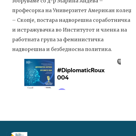
зборуваме со д-р Марина Андева –
професорка на Универзитет Американ колеџ
– Скопје, постара надворешна соработничка
и истражувачка во Институтот и членка на
работната група за феминистичка
надворешна и безбедносна политика.