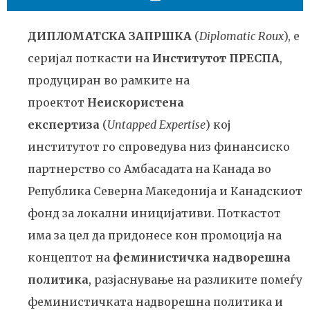
ДИПЛОМАТСКА ЗАПРШКА
(
Diplomatic Roux
), е
серијал поткасти на
Институтот ПРЕСПА
,
продуциран во рамките на
проектот
Неискористена
експертиза
(
Untapped Expertise
) кој
институтот го спроведува низ финансиско
партнерство со Амбасадата на Канада во
Република Северна Македонија и Канадскиот
фонд за локални иницијативи. Поткастот
има за цел да придонесе кон промоција на
концептот на
феминистичка надворешна
политика
, разјаснување на разликите помеѓу
феминистичката надворешна политика и