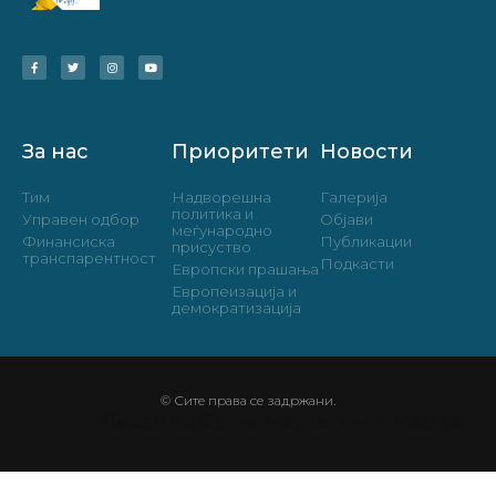
За нас
Приоритети
Новости
Тим
Надворешна
Галерија
политика и
Управен одбор
Објави
меѓународно
Финансиска
Публикации
присуство
транспарентност
Подкасти
Европски прашања
Европеизација и
демократизација
© Сите права се задржани.
Дизајн од
Блинк Маркетинг и Медија