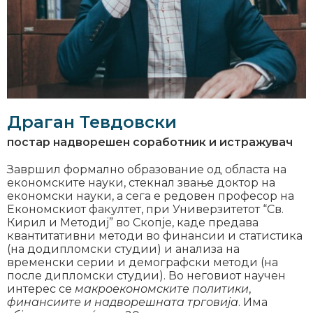
Драган Тевдовски
постар надворешен соработник и истражувач
Завршил формално образование од областа на
економските науки, стекнал звање доктор на
економски науки, а сега е редовен професор на
Економскиот факултет, при Универзитетот “Св.
Кирил и Методиј” во Скопје, каде предава
квантитативни методи во финансии и статистика
(на додипломски студии) и анализа на
временски серии и демографски методи (на
после дипломски студии). Во неговиот научен
интерес се
макроекономските политики
,
финансиите и надворешната трговија
. Има