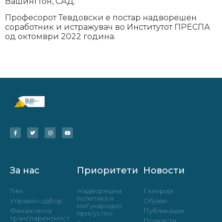
Вашингтон, САД.
Професорот Тевдовски е постар надворешен
соработник и истражувач во Институтот ПРЕСПА
од октомври 2022 година.
За нас
Приоритети
Новости
Тим
Надворешна
Галерија
политика и
Управен одбор
Објави
меѓународно
Финансиска
Публикации
присуство
транспарентност
Подкасти