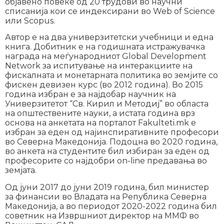
објавено повеќе од 20 трудови во научни
списанија кои се индексирани во Web of Science
или Scopus.
Автор е на два универзитетски учебници и една
книга. Добитник е на годишната истражувачка
награда на меѓународниот Global Development
Network за испитување на интеракциите на
фискалната и монетарната политика во земјите со
фискен девизен курс (во 2012 година). Во 2015
година избран е за најдобар научник на
Универзитетот “Св. Кирил и Методиј” во областа
на општествените науки, а истата година врз
основа на анкетата на порталот Fakulteti.mk е
избран за еден од најинспиративните професори
во Северна Македонија. Подоцна во 2020 година,
во анкета на студентите бил избиран за еден од
професорите со најдобри on-line предавања во
земјата.
Од јуни 2017 до јуни 2019 година, бил министер
за финансии во Владата на Република Северна
Македонија, а во периодот 2020-2022 година бил
советник на Извршниот директор на ММФ во