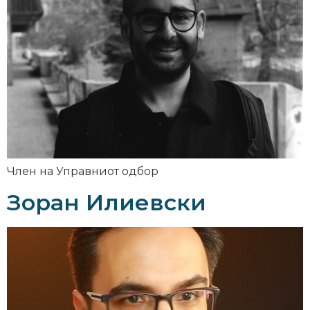
Член на Управниот одбор
Зоран Илиевски