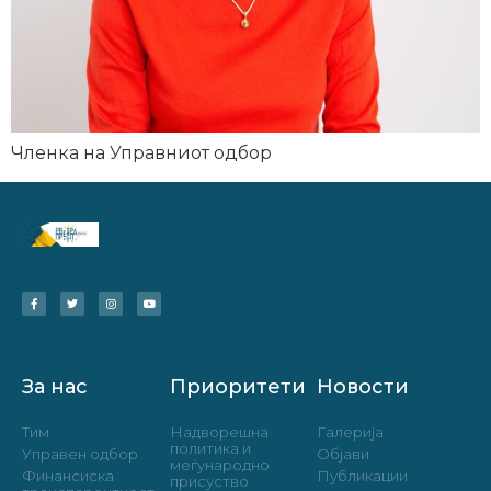
Членка на Управниот одбор
За нас
Приоритети
Новости
Тим
Надворешна
Галерија
политика и
Управен одбор
Објави
меѓународно
Финансиска
Публикации
присуство