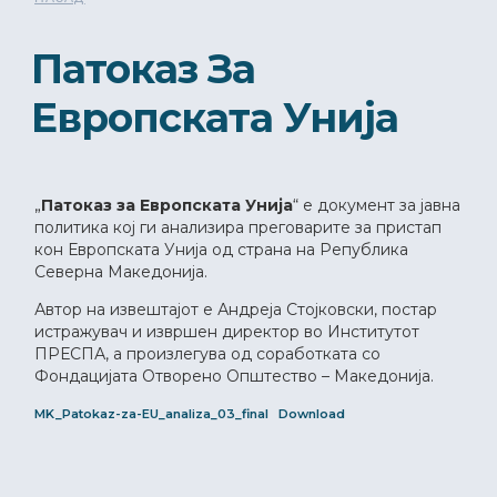
Патоказ За
Европската Унија
„
Патоказ за Европската Унија
“ е документ за јавна
политика кој ги анализира преговарите за пристап
кон Европската Унија од страна на Република
Северна Македонија.
Автор на извештајот е Андреја Стојковски, постар
истражувач и извршен директор во Институтот
ПРЕСПА, а произлегува од соработката со
Фондацијата Отворено Општество – Македонија.
MK_Patokaz-za-EU_analiza_03_final
Download