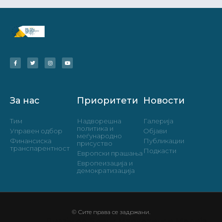
За нас
Приоритети
Новости
Тим
Надворешна
Галерија
политика и
Управен одбор
Објави
меѓународно
Финансиска
Публикации
присуство
транспарентност
Подкасти
Европски прашања
Европеизација и
демократизација
© Сите права се задржани.
Дизајн од
Блинк Маркетинг и Медија