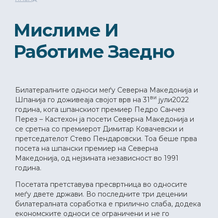
Мислиме И
Работиме Заедно
Билатералните односи меѓу Северна Македонија и
ви
Шпанија го доживеаја својот врв на 31
јули2022
година, кога шпанскиот премиер Педро Санчез
Перез – Кастехон ја посети Северна Македонија и
се сретна со премиерот Димитар Ковачевски и
претседателот Стево Пендаровски. Тоа беше прва
посета на шпански премиер на Северна
Македонија, од нејзината независност во 1991
година.
Посетата претставува пресвртница во односите
меѓу двете држави. Во последните три децении
билатералната соработка е прилично слаба, додека
економските односи се ограничени и не го