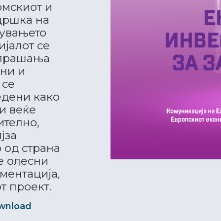
омскиот и
дршка на
дувањето
ијалот се
 прашања
ани и
 се
едени како
и веќе
ително,
јза
 од страна
се олесни
ментација,
т проект.
wnload