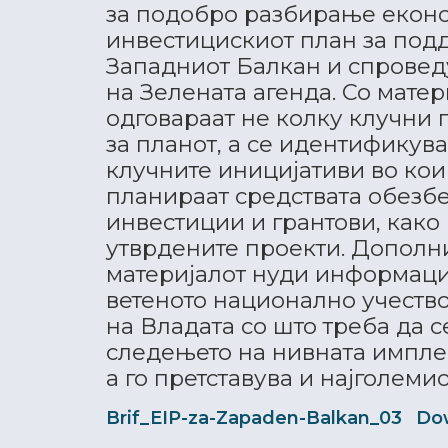
за подобро разбирање екон
инвестицискиот план за под
Западниот Балкан и спрове
на Зелената агенда. Со матер
одговараат не колку клучни
за планот, а се идентификув
клучните иницијативи во кои
планираат средствата обезб
инвестиции и грантови, како 
утврдените проекти. Дополн
материјалот нуди информаци
ветеното национално учество
на Владата со што треба да 
следењето на нивната импле
а го претставува и најголемио
Brif_EIP-za-Zapaden-Balkan_03
Do