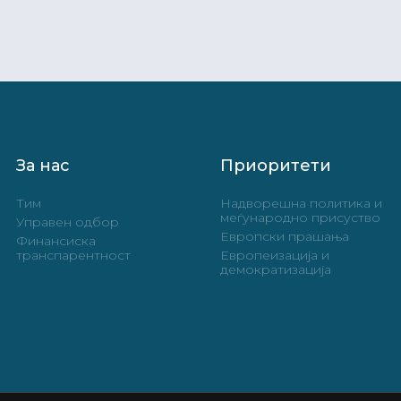
За нас
Приоритети
Тим
Надворешна политика и
меѓународно присуство
Управен одбор
Европски прашања
Финансиска
транспарентност
Европеизација и
демократизација