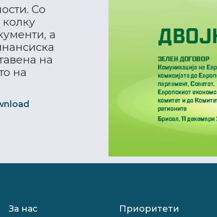
ости. Со
 колку
кументи, а
инансиска
тавена на
то на
wnload
За нас
Приоритети