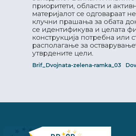
приоритети, области и активн
материјалот се одговараат не
клучни прашања за обата до
се идентификува и целата ф
конструкција потребна или с
располагање за остварување
утврдените цели.
Brif_Dvojnata-zelena-ramka_03
Do