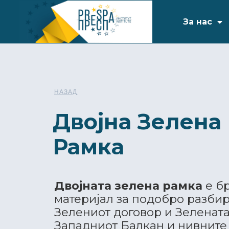
За нас
НАЗАД
Двојна Зелена
Рамка
Двојната зелена рамка
е б
материјал за подобро разби
Зелениот договор и Зелената
Западниот Балкан и нивните