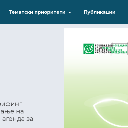
Тематски приоритети
Публикации
рифинг
рање на
 агенда за