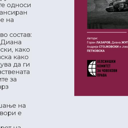
те односи
нансиран
е на
во состав:
, Диана
ски, како
ска како
ува да ги
вствената
те за
врз
шање на
овори е
арот на