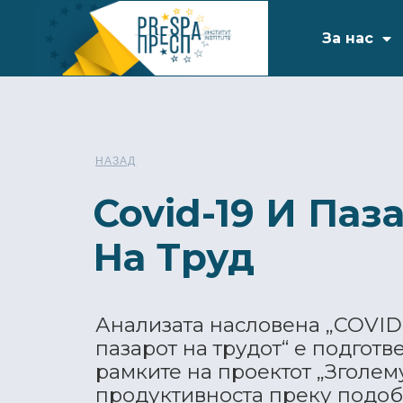
За нас
НАЗАД
Covid-19 И Паз
На Труд
Анализата насловена „COVID-
пазарот на трудот“ е подготв
рамките на проектот „Зголе
продуктивноста преку подо