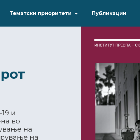
Тематски приоритети
Публикации
арот
19 и
ена во
мување на
брување на