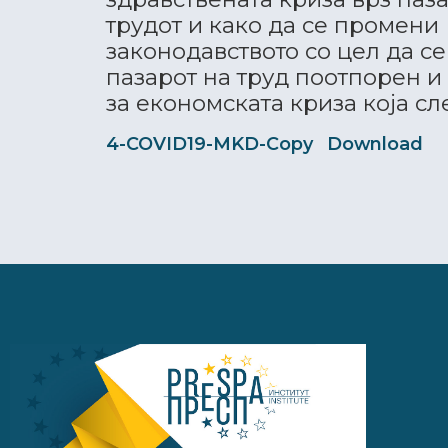
трудот и како да се промени
законодавството со цел да с
пазарот на труд поотпорен и
за економската криза која сл
4-COVID19-MKD-Copy
Download