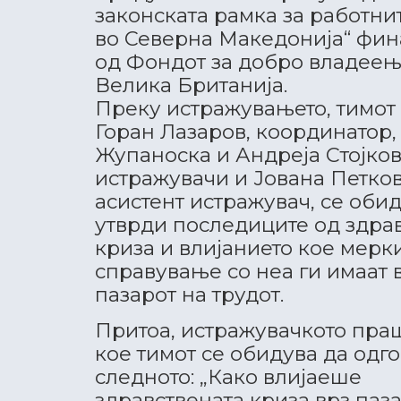
законската рамка за работни
во Северна Македонија“ фи
од Фондот за добро владеењ
Велика Британија.
Преку истражувањето, тимот 
Горан Лазаров, координатор
Жупаноска и Андреја Стојков
истражувачи и Јована Петков
асистент истражувач, се обид
утврди последиците од здра
криза и влијанието кое мерки
справување со неа ги имаат 
пазарот на трудот.
Притоа, истражувачкото пра
кое тимот се обидува да одг
следното: „Како влијаеше
здравствената криза врз паз