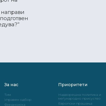
е направи
 подготвен
едува?“
За нас
Приоритети
Тим
Надворешна политика и
меѓународно присуство
Управен одбор
Европски прашања
Финансиска