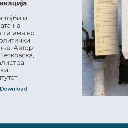
икација
стојби и
ата на
 ги има во
политички
ање. Автор
Петковска,
лист за
ски
тутот.
Download