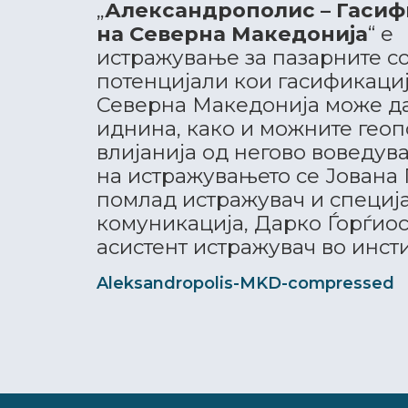
„
Александрополис – Гасиф
на Северна Македонија
“ е
истражување за пазарните со
потенцијали кои гасификациј
Северна Македонија може да
иднина, како и можните гео
влијанија од негово воведув
на истражувањето се Јована 
помлад истражувач и специја
комуникација, Дарко Ѓорѓио
асистент истражувач во инсти
Aleksandropolis-MKD-compressed