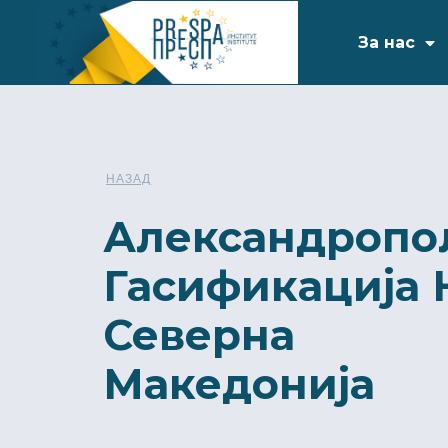
За нас
НАЗАД
Александропо
Гасификација 
Северна
Македонија