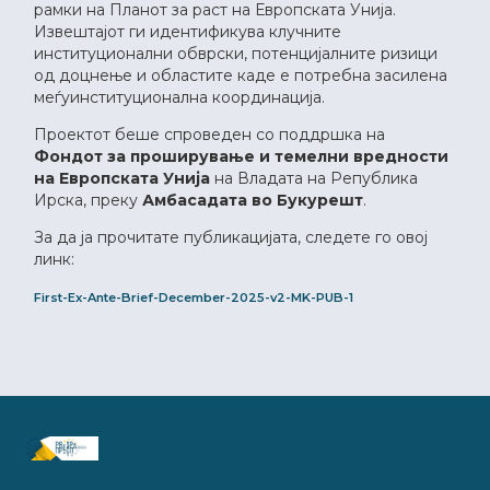
рамки на Планот за раст на Европската Унија.
Извештајот ги идентификува клучните
институционални обврски, потенцијалните ризици
од доцнење и областите каде е потребна засилена
меѓуинституционална координација.
Проектот беше спроведен со поддршка на
Фондот за проширување и темелни вредности
на Европската Унија
на Владата на Република
Ирска, преку
Амбасадата во Букурешт
.
За да ја прочитате публикацијата, следете го овој
линк:
First-Ex-Ante-Brief-December-2025-v2-MK-PUB-1