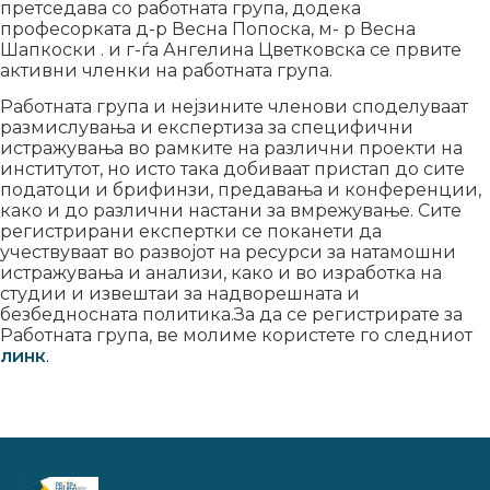
претседава со работната група, додека
професорката д-р Весна Попоска, м- р Весна
Шапкоски . и г-ѓа Ангелина Цветковска се првите
активни членки на работната група.
Работната група и нејзините членови споделуваат
размислувања и експертиза за специфични
истражувања во рамките на различни проекти на
институтот, но исто така добиваат пристап до сите
податоци и брифинзи, предавања и конференции,
како и до различни настани за вмрежување. Сите
регистрирани експертки се поканети да
учествуваат во развојот на ресурси за натамошни
истражувања и анализи, како и во изработка на
студии и извештаи за надворешната и
безбедносната политика.За да се регистрирате за
Работната група, ве молиме користете го следниот
линк
.