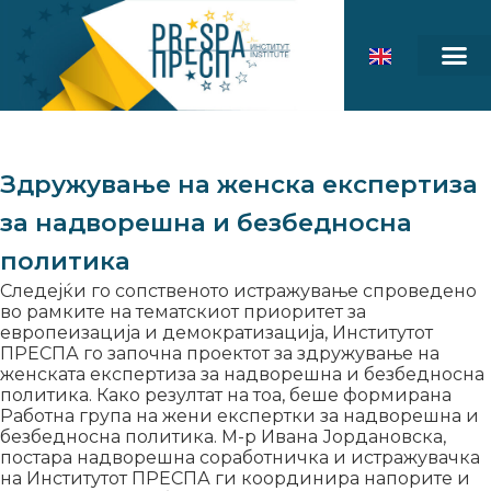
Здружување на женска експертиза
за надворешна и безбедносна
политика
Следејќи го сопственото истражување спроведено
во рамките на тематскиот приоритет за
европеизација и демократизација, Институтот
ПРЕСПА го започна проектот за здружување на
женската експертиза за надворешна и безбедносна
политика. Како резултат на тоа, беше формирана
Работна група на жени експертки за надворешна и
безбедносна политика. М-р Ивана Јордановска,
постара надворешна соработничка и истражувачка
на Институтот ПРЕСПА ги координира напорите и