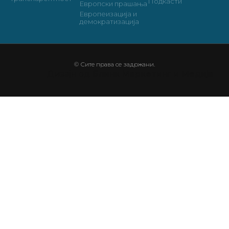
Подкасти
Европски прашања
Европеизација и
демократизација
© Сите права се задржани.
Дизајн од
Блинк Маркетинг и Медија