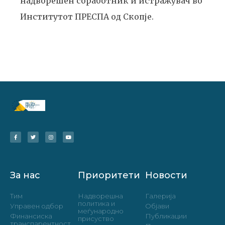
надворешен соработник и истражувач во
Институтот ПРЕСПА од Скопје.
За нас
Приоритети
Новости
Тим
Надворешна
Галерија
политика и
Управен одбор
Објави
меѓународно
Финансиска
Публикации
присуство
транспарентност