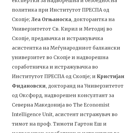
експертки за надворешна и безбедносна
политика при Институтот ПРЕСПА од
Скопје;
Леа Огњаноска
, докторантка на
Универзитетот Св. Кирил и Методиј во
Скопје, предавачка и истражувачка
асистентка на Меѓународниот балкански
универзитет во Скопје и надворешна
соработничка и истражувачка во
Институтот ПРЕСПА од Скопје; и
Кристијан
Фидановски
, докторанд на Универзитетот
од Оксфорд, надворешен консултант за
Северна Македонија во The Economist
Intelligence Unit, асистент истражувач во
тимот на проф. Тимоти Гартон Еш и