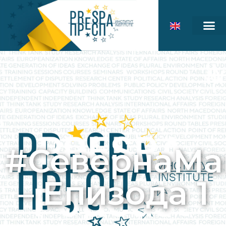
#СевернаМа
– Епизода 1