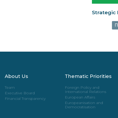
Strategic
П
About Us
Thematic Priorities
Team
Foreign Policy and
International Relations
Executive Board
European Affairs
Financial Transparency
Europeanisation and
Democratisation