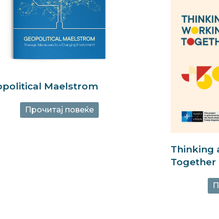
political Maelstrom
Прочитај повеќе
Thinking
Together
П