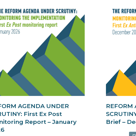
FORM AGENDA UNDER
REFORM 
UTINY: First Ex Post
SCRUTINY:
itoring Report – January
Brief – D
26