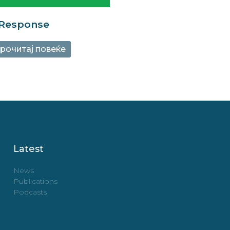
 Response
рочитај повеќе
Latest
News
Publications
Podcasts