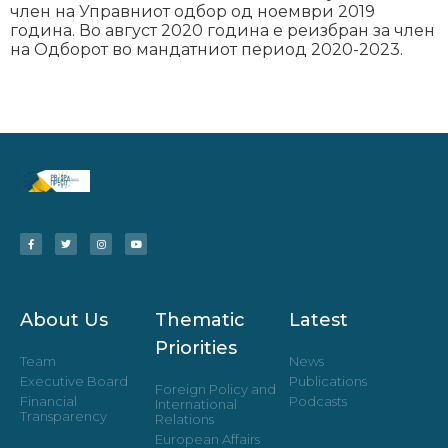
член на Управниот одбор од ноември 2019
година. Во август 2020 година е реизбран за член
на Одборот во мандатниот период 2020-2023.
About Us
Thematic
Latest
Priorities
Team
News
Executive Board
Publications
Foreign Policy and
Financial
Podcasts
International
Transparency
Relations
European Affairs