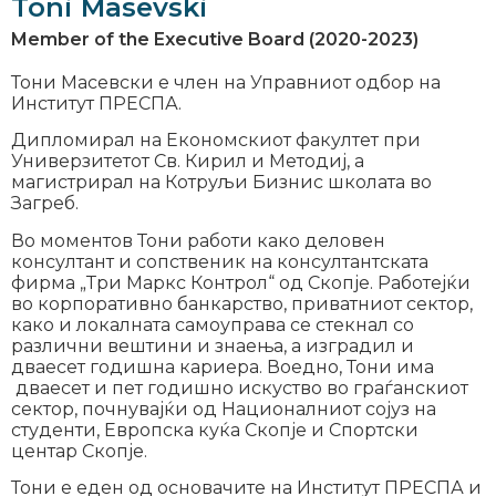
Toni Masevski
Member of the Executive Board (2020-2023)
Тони Масевски е член на Управниот одбор на
Институт ПРЕСПА.
Дипломирал на Економскиот факултет при
Универзитетот Св. Кирил и Методиј, а
магистрирал на Котруљи Бизнис школата во
Загреб.
Во моментов Тони работи како деловен
консултант и сопственик на консултантската
фирма „Три Маркс Контрол“ од Скопје. Работејќи
во корпоративно банкарство, приватниот сектор,
како и локалната самоуправа се стекнал со
различни вештини и знаења, а изградил и
дваесет годишна кариера. Воедно, Тони има
дваесет и пет годишно искуство во граѓанскиот
сектор, почнувајќи од Националниот сојуз на
студенти, Европска куќа Скопје и Спортски
центар Скопје.
Тони е еден од основачите на Институт ПРЕСПА и